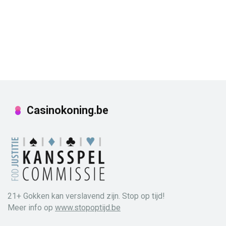
Casinokoning.be
21+ Gokken kan verslavend zijn. Stop op tijd!
Meer info op
www.stopoptijd.be