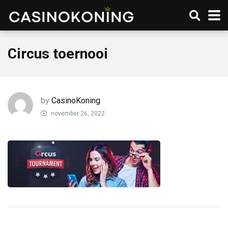
Circus toernooi
by
CasinoKoning
november 26, 2022