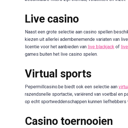
Live casino
Naast een grote selectie aan casino spellen beschi
kiezen uit allerlei adembenemende variaten van live 
licentie voor het aanbieden van
live blackjack
of
liv
games buiten het live casino spelen.
Virtual sports
Pepermillcasino.be biedt ook een selectie aan
virt
razendsnelle sportactie, variërend van voetbal en p
op echt sportweddenschappen kunnen liefhebbers va
Casino toernooien