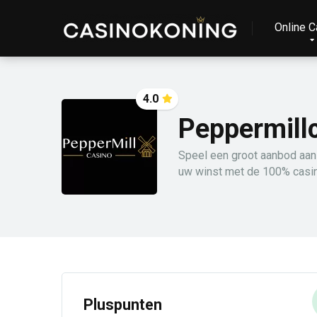
Online C
4.0
Peppermill
Speel een groot aanbod aan 
uw winst met de 100% casino
Pluspunten