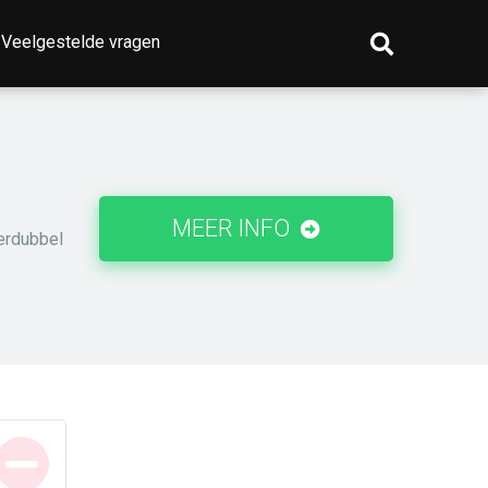
Veelgestelde vragen
MEER INFO
Verdubbel