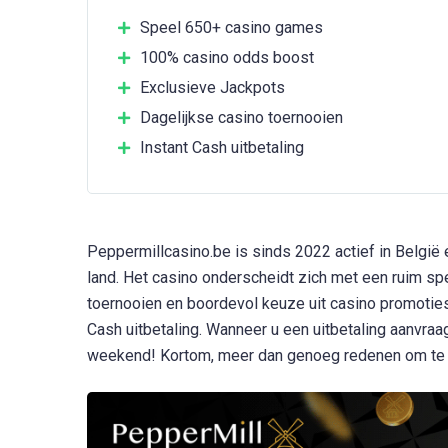
Speel 650+ casino games
100% casino odds boost
Exclusieve Jackpots
Dagelijkse casino toernooien
Instant Cash uitbetaling
Peppermillcasino.be is sinds 2022 actief in België 
land. Het casino onderscheidt zich met een ruim 
toernooien en boordevol keuze uit casino promotie
Cash uitbetaling. Wanneer u een uitbetaling aanvraa
weekend! Kortom, meer dan genoeg redenen om te s