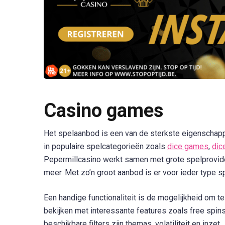
Casino games
Het spelaanbod is een van de sterkste eigenschapp
in populaire spelcategorieën zoals
dice games
,
dic
Pepermillcasino werkt samen met grote spelprovide
meer. Met zo’n groot aanbod is er voor ieder type 
Een handige functionaliteit is de mogelijkheid om t
bekijken met interessante features zoals free spin
beschikbare filters zijn themas, volatiliteit en inzet.