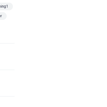
ing1
er