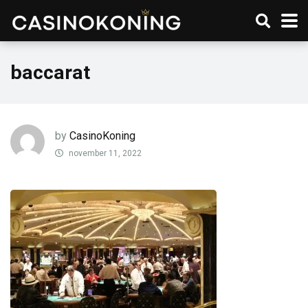
baccarat
by
CasinoKoning
november 11, 2022