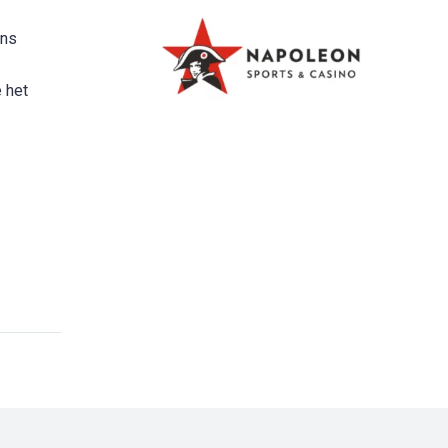
ens
 het