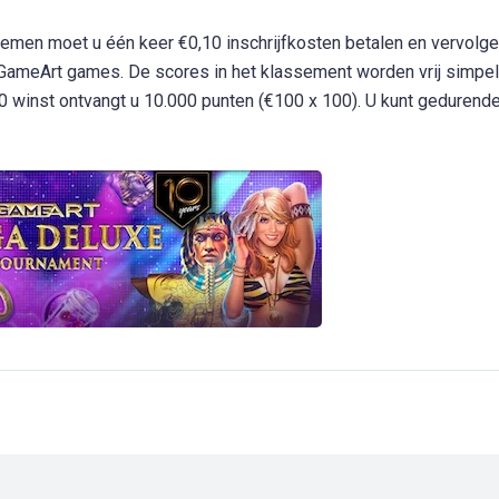
nemen moet u één keer €0,10 inschrijfkosten betalen en vervolg
GameArt games. De scores in het klassement worden vrij simpel
0 winst ontvangt u 10.000 punten (€100 x 100). U kunt gedurende