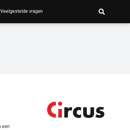
Veelgestelde vragen
n een