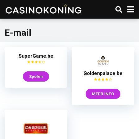
E-mail
SuperGame.be
Goldenpalace.be
Spelen
MEER INFO