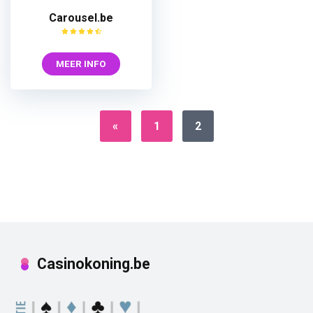
Carousel.be
MEER INFO
«
1
2
Casinokoning.be