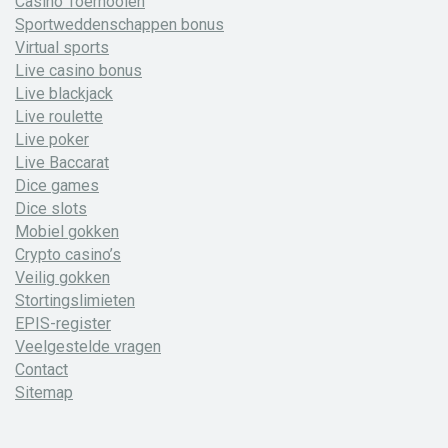
Casino Toernooien
Sportweddenschappen bonus
Virtual sports
Live casino bonus
Live blackjack
Live roulette
Live poker
Live Baccarat
Dice games
Dice slots
Mobiel gokken
Crypto casino’s
Veilig gokken
Stortingslimieten
EPIS-register
Veelgestelde vragen
Contact
Sitemap