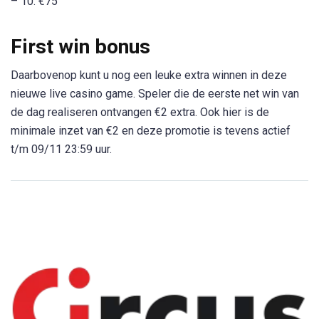
– 10: €75
First win bonus
Daarbovenop kunt u nog een leuke extra winnen in deze
nieuwe live casino game. Speler die de eerste net win van
de dag realiseren ontvangen €2 extra. Ook hier is de
minimale inzet van €2 en deze promotie is tevens actief
t/m 09/11 23:59 uur.