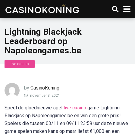
Lightning Blackjack
Leaderboard op
Napoleongames.be
live casino
by
CasinoKoning
november 3, 2021
Speel de gloednieuwe spel
live casino
game Lightning
Blackjack op Napoleongames.be en win een grote prijs!
Spelers die tussen 03/11 en 09/11 23:59 uur deze nieuwe
game spelen maken kans op maar liefst €1,000 en een