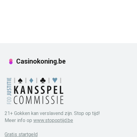
Casinokoning.be
21+ Gokken kan verslavend zijn. Stop op tijd!
Meer info op
www.stopoptijd.be
Gratis startgeld