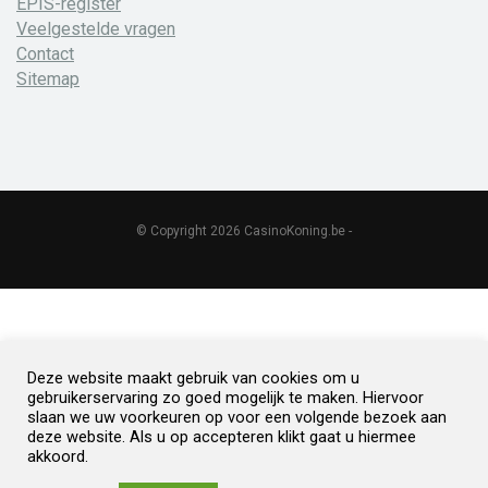
EPIS-register
Veelgestelde vragen
Contact
Sitemap
© Copyright 2026 CasinoKoning.be -
Deze website maakt gebruik van cookies om u
gebruikerservaring zo goed mogelijk te maken. Hiervoor
slaan we uw voorkeuren op voor een volgende bezoek aan
deze website. Als u op accepteren klikt gaat u hiermee
akkoord.