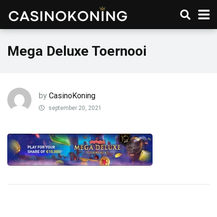
Mega Deluxe Toernooi
by
CasinoKoning
september 20, 2021