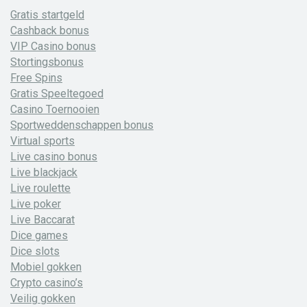
Gratis startgeld
Cashback bonus
VIP Casino bonus
Stortingsbonus
Free Spins
Gratis Speeltegoed
Casino Toernooien
Sportweddenschappen bonus
Virtual sports
Live casino bonus
Live blackjack
Live roulette
Live poker
Live Baccarat
Dice games
Dice slots
Mobiel gokken
Crypto casino’s
Veilig gokken