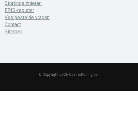
Stortingslimieten
EPIS-register
Veelgestelde vragen
Contact
Sitemap
© Copyright 2026 CasinoKoning.be -