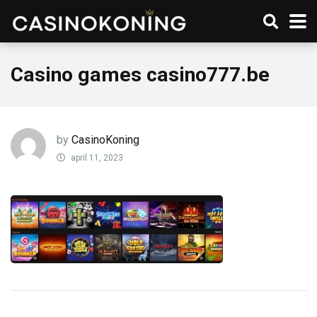
Casino games casino777.be
by
CasinoKoning
april 11, 2023