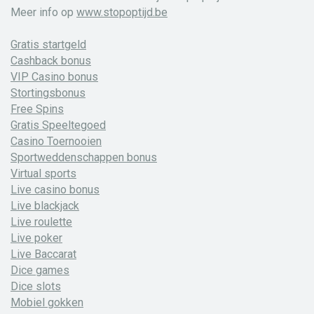
Meer info op
www.stopoptijd.be
Gratis startgeld
Cashback bonus
VIP Casino bonus
Stortingsbonus
Free Spins
Gratis Speeltegoed
Casino Toernooien
Sportweddenschappen bonus
Virtual sports
Live casino bonus
Live blackjack
Live roulette
Live poker
Live Baccarat
Dice games
Dice slots
Mobiel gokken