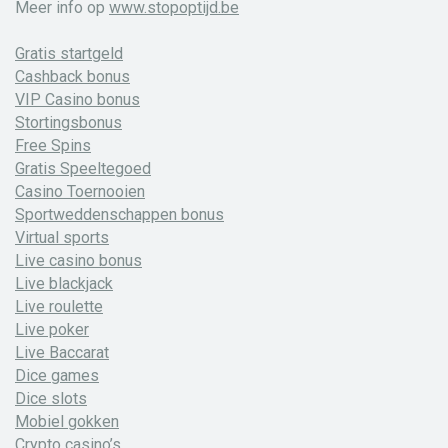
Meer info op
www.stopoptijd.be
Gratis startgeld
Cashback bonus
VIP Casino bonus
Stortingsbonus
Free Spins
Gratis Speeltegoed
Casino Toernooien
Sportweddenschappen bonus
Virtual sports
Live casino bonus
Live blackjack
Live roulette
Live poker
Live Baccarat
Dice games
Dice slots
Mobiel gokken
Crypto casino’s