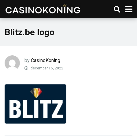
Blitz.be logo
by
CasinoKoning
december 16, 2022