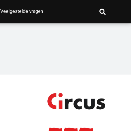
Veelgestelde vragen