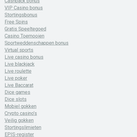
Cashback bonus
VIP Casino bonus
Stortingsbonus
Free Spins
Gratis Speeltegoed
Casino Toernooien
Sportweddenschappen bonus
Virtual sports
Live casino bonus
Live blackjack
Live roulette
Live poker
Live Baccarat
Dice games
Dice slots
Mobiel gokken
Crypto casino’s
Veilig gokken
Stortingslimieten
EPIS-register