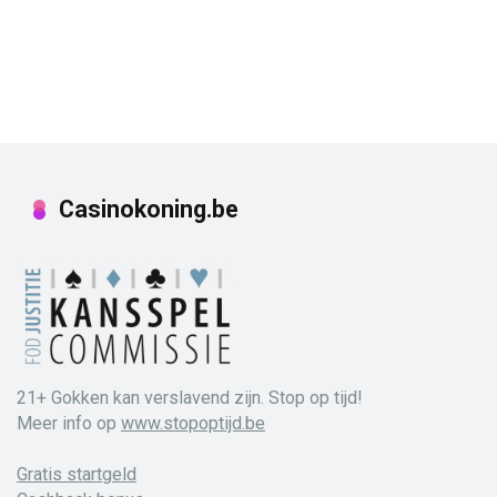
Casinokoning.be
21+ Gokken kan verslavend zijn. Stop op tijd!
Meer info op
www.stopoptijd.be
Gratis startgeld