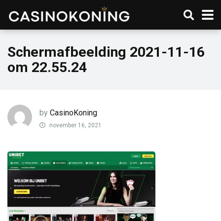
Schermafbeelding 2021-11-16
om 22.55.24
by
CasinoKoning
november 16, 2021