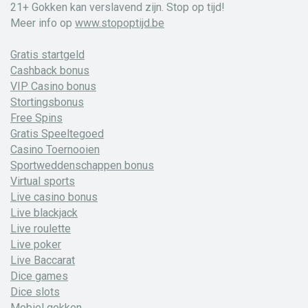
21+ Gokken kan verslavend zijn. Stop op tijd!
Meer info op
www.stopoptijd.be
Gratis startgeld
Cashback bonus
VIP Casino bonus
Stortingsbonus
Free Spins
Gratis Speeltegoed
Casino Toernooien
Sportweddenschappen bonus
Virtual sports
Live casino bonus
Live blackjack
Live roulette
Live poker
Live Baccarat
Dice games
Dice slots
Mobiel gokken