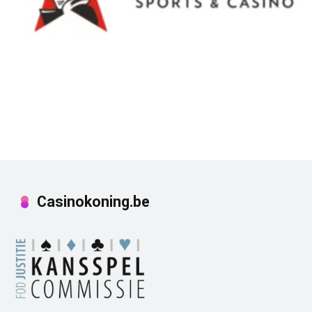
Casinokoning.be