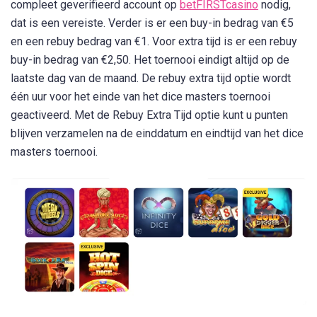
compleet geverifieerd account op
betFIRSTcasino
nodig,
dat is een vereiste. Verder is er een buy-in bedrag van €5
en een rebuy bedrag van €1. Voor extra tijd is er een rebuy
buy-in bedrag van €2,50. Het toernooi eindigt altijd op de
laatste dag van de maand. De rebuy extra tijd optie wordt
één uur voor het einde van het dice masters toernooi
geactiveerd. Met de Rebuy Extra Tijd optie kunt u punten
blijven verzamelen na de einddatum en eindtijd van het dice
masters toernooi.