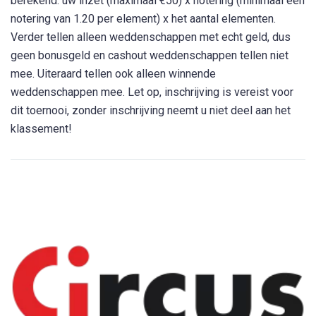
berekend: uw inzet (maximaal €50) x notering (minimaal een
notering van 1.20 per element) x het aantal elementen.
Verder tellen alleen weddenschappen met echt geld, dus
geen bonusgeld en cashout weddenschappen tellen niet
mee. Uiteraard tellen ook alleen winnende
weddenschappen mee. Let op, inschrijving is vereist voor
dit toernooi, zonder inschrijving neemt u niet deel aan het
klassement!