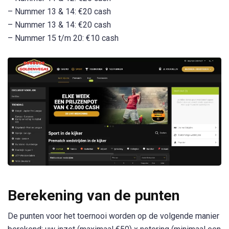
– Nummer 13 & 14: €20 cash
– Nummer 13 & 14: €20 cash
– Nummer 15 t/m 20: €10 cash
Berekening van de punten
De punten voor het toernooi worden op de volgende manier