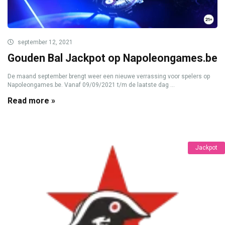
september 12, 2021
Gouden Bal Jackpot op Napoleongames.be
De maand september brengt weer een nieuwe verrassing voor spelers op
Napoleongames.be. Vanaf 09/09/2021 t/m de laatste dag ...
Read more »
Jackpot