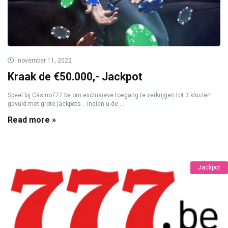
november 11, 2022
Kraak de €50.000,- Jackpot
Speel bij Casino777.be om exclusieve toegang te verkrijgen tot 3 kluizen
gevuld met grote jackpots… indien u de ...
Read more »
Jackpot