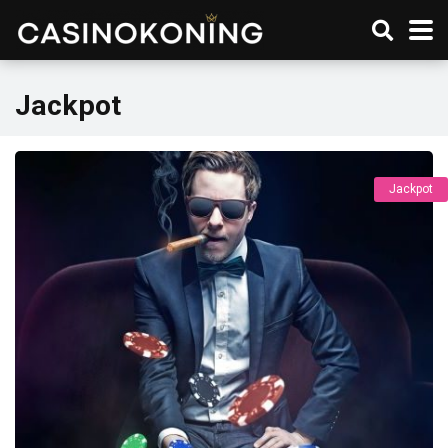
Jackpot
Jackpot