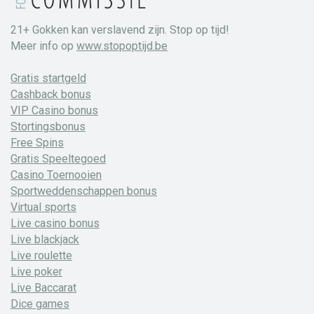
21+ Gokken kan verslavend zijn. Stop op tijd!
Meer info op
www.stopoptijd.be
Gratis startgeld
Cashback bonus
VIP Casino bonus
Stortingsbonus
Free Spins
Gratis Speeltegoed
Casino Toernooien
Sportweddenschappen bonus
Virtual sports
Live casino bonus
Live blackjack
Live roulette
Live poker
Live Baccarat
Dice games