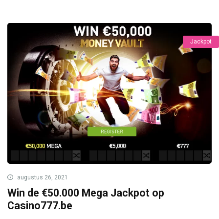
Jackpot
augustus 26, 2021
Win de €50.000 Mega Jackpot op
Casino777.be