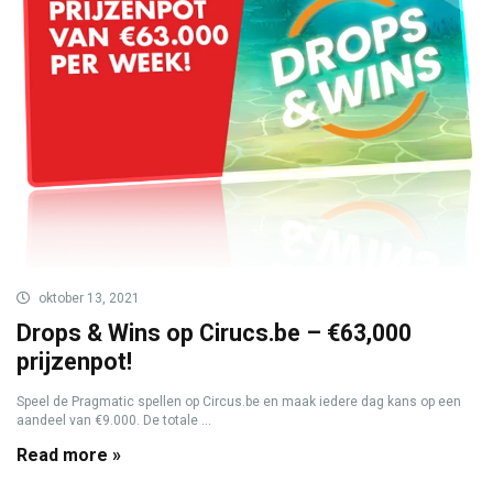
oktober 13, 2021
Drops & Wins op Cirucs.be – €63,000
prijzenpot!
Speel de Pragmatic spellen op Circus.be en maak iedere dag kans op een
aandeel van €9.000. De totale ...
Read more »