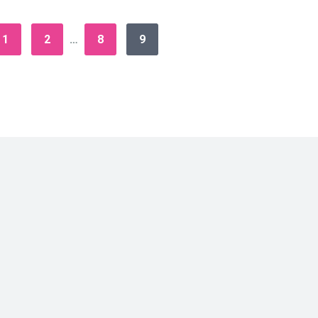
1
2
…
8
9