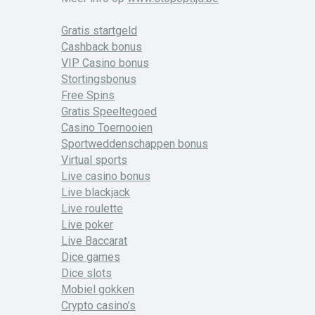
Gratis startgeld
Cashback bonus
VIP Casino bonus
Stortingsbonus
Free Spins
Gratis Speeltegoed
Casino Toernooien
Sportweddenschappen bonus
Virtual sports
Live casino bonus
Live blackjack
Live roulette
Live poker
Live Baccarat
Dice games
Dice slots
Mobiel gokken
Crypto casino’s