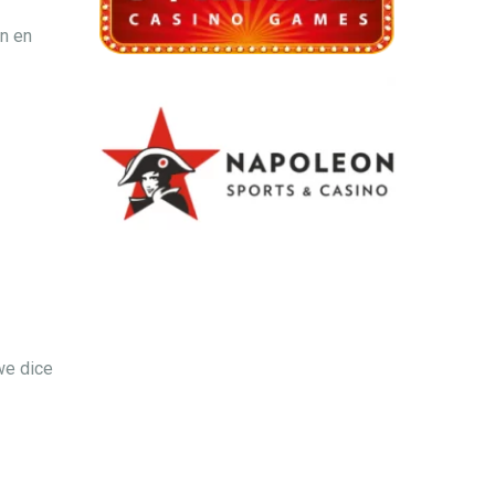
en en
we dice