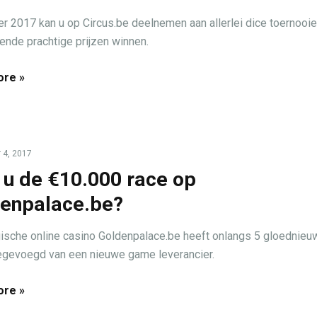
er 2017 kan u op Circus.be deelnemen aan allerlei dice toernooi
lende prachtige prijzen winnen.
ore »
 4, 2017
 u de €10.000 race op
enpalace.be?
ische online casino Goldenpalace.be heeft onlangs 5 gloednieu
egevoegd van een nieuwe game leverancier.
ore »