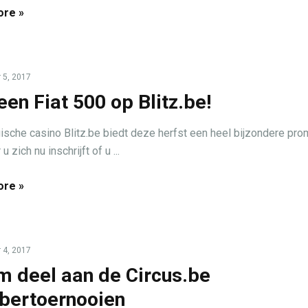
ore »
 5, 2017
een Fiat 500 op Blitz.be!
ische casino Blitz.be biedt deze herfst een heel bijzondere pro
 zich nu inschrijft of u ...
ore »
 4, 2017
 deel aan de Circus.be
bertoernooien