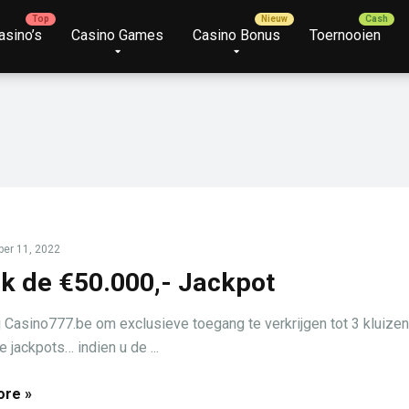
asino’s
Casino Games
Casino Bonus
Toernooien
er 11, 2022
k de €50.000,- Jackpot
j Casino777.be om exclusieve toegang te verkrijgen tot 3 kluize
e jackpots… indien u de ...
ore »