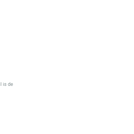
l is de