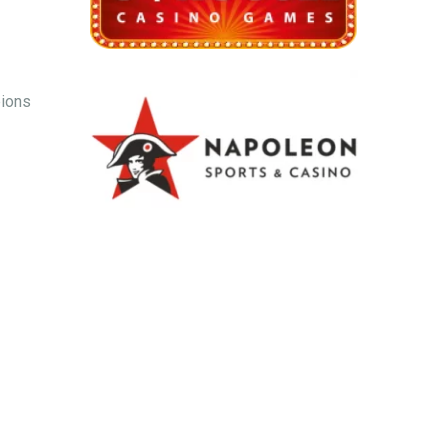
pions