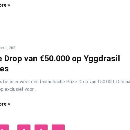
ore »
er 1, 2021
e Drop van €50.000 op Yggdrasil
es
s.be is er weer een fantastische Prize Drop van €50.000. Ditmaa
p exclusief voor ...
ore »