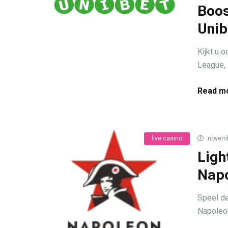
Boos
Unib
Kijkt u
League, 
Read m
live casino
novemb
Ligh
Nap
Speel de
Napoleon