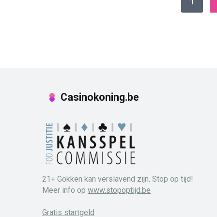
1
Casinokoning.be
21+ Gokken kan verslavend zijn. Stop op tijd!
Meer info op
www.stopoptijd.be
Gratis startgeld