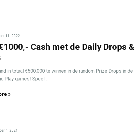
er 11, 2022
€1000,- Cash met de Daily Drops &
s
nd in totaal €500.000 te winnen in de random Prize Drops in de
c Play games! Speel ...
ore »
er 4, 2021